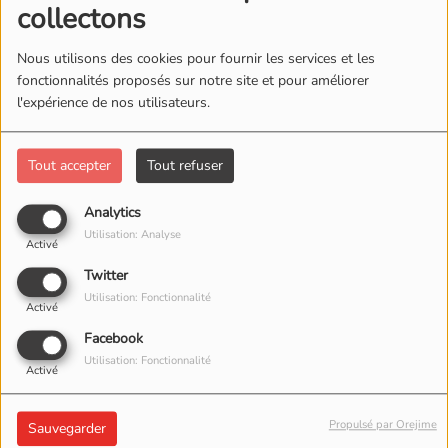
collectons
Nous utilisons des cookies pour fournir les services et les
fonctionnalités proposés sur notre site et pour améliorer
l'expérience de nos utilisateurs.
IL Y A 1 MOIS
IL Y A 2 MOIS
Tout accepter
Tout refuser
IBRAHIM TOURÉ
CHEICK OUMAR
MARIKO
Analytics
Utilisation: Analyse
Activé
Twitter
Utilisation: Fonctionnalité
Activé
Facebook
Utilisation: Fonctionnalité
Activé
Propulsé par Orejime
Sauvegarder