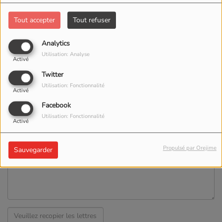
Tout accepter
Tout refuser
Téléphone
Analytics
Utilisation: Analyse
Activé
Site Web
Twitter
Utilisation: Fonctionnalité
Activé
Sujet
*
Facebook
Utilisation: Fonctionnalité
Activé
Message
*
Propulsé par Orejime
Sauvegarder