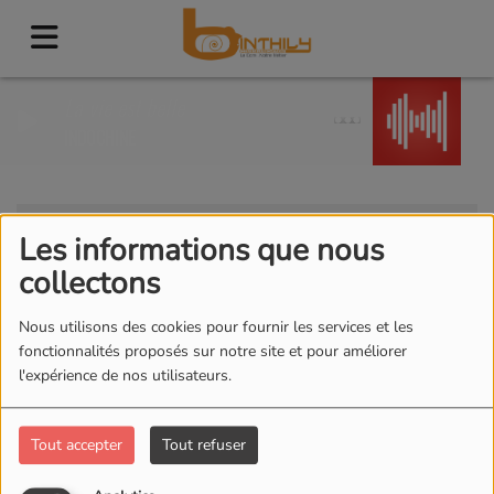
La vie est belle
INDOCHINE
Clients
RSS
Les informations que nous
Clients
collectons
Nous utilisons des cookies pour fournir les services et les
fonctionnalités proposés sur notre site et pour améliorer
l'expérience de nos utilisateurs.
Tous
0-9
A
B
C
D
E
F
G
H
I
J
K
L
M
N
O
P
Q
R
S
T
U
V
W
Tout accepter
Tout refuser
X
Y
Z