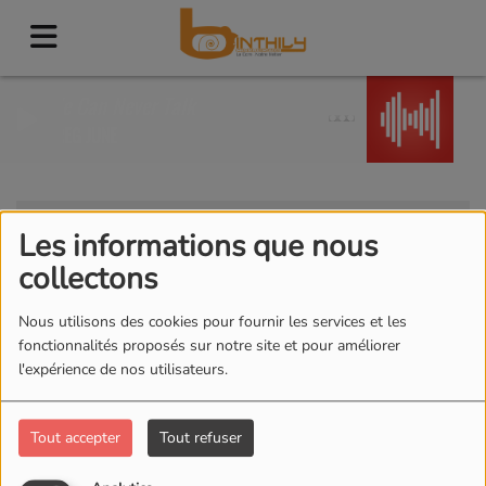
We Can Never Talk
GREG JUNE
Clients
RSS
Les informations que nous
Clients
collectons
Nous utilisons des cookies pour fournir les services et les
fonctionnalités proposés sur notre site et pour améliorer
l'expérience de nos utilisateurs.
Tous
0-9
A
B
C
D
E
F
G
H
I
J
K
L
M
N
O
P
Q
R
S
T
U
V
W
Tout accepter
Tout refuser
X
Y
Z