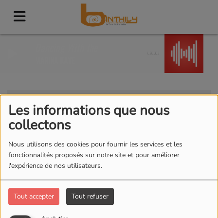
Dancing With the Devil
MARINA KAYE
Clients
RSS
Les informations que nous
Clients
collectons
Nous utilisons des cookies pour fournir les services et les
fonctionnalités proposés sur notre site et pour améliorer
l'expérience de nos utilisateurs.
Tous
0-9
A
B
C
D
E
F
G
H
I
J
K
L
M
N
O
P
Q
R
S
T
U
V
W
Tout accepter
Tout refuser
X
Y
Z