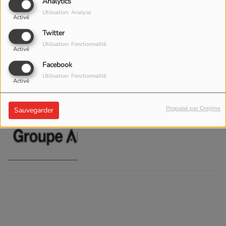
Analytics
BDM-SA
Utilisation: Analyse
Activé
Twitter
Utilisation: Fonctionnalité
Activé
Facebook
Utilisation: Fonctionnalité
Activé
BIM SA
Propulsé par Orejime
Sauvegarder