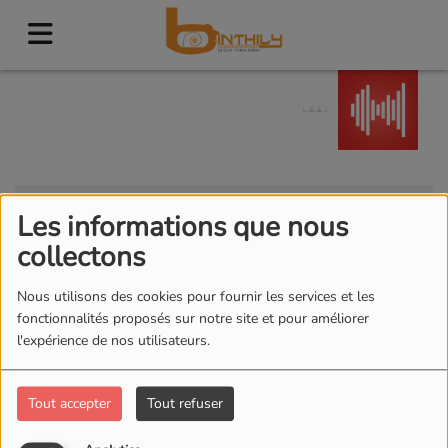
Hey Mama
DAVID GUETTA
Clients
RSS
Les informations que nous
Clients
collectons
Nous utilisons des cookies pour fournir les services et les
fonctionnalités proposés sur notre site et pour améliorer
l'expérience de nos utilisateurs.
Tous
0-9
A
B
C
D
E
F
G
H
I
J
K
L
M
N
O
P
Q
R
S
T
U
V
W
Tout accepter
Tout refuser
X
Y
Z